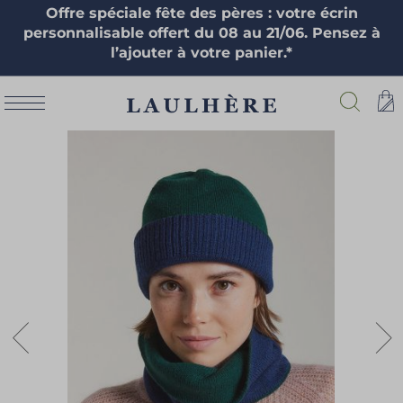
Offre spéciale fête des pères : votre écrin
personnalisable offert du 08 au 21/06. Pensez à
l’ajouter à votre panier.*
Skip
to
the
end
of
the
images
gallery