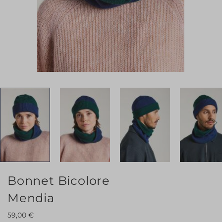
Skip
Bonnet Bicolore
to
Mendia
the
beginning
59,00 €
of