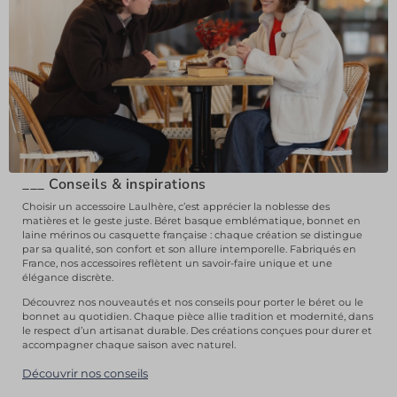
___
Conseils & inspirations
Choisir un accessoire Laulhère, c’est apprécier la noblesse des
matières et le geste juste. Béret basque emblématique, bonnet en
laine mérinos ou casquette française : chaque création se distingue
par sa qualité, son confort et son allure intemporelle. Fabriqués en
France, nos accessoires reflètent un savoir-faire unique et une
élégance discrète.
Découvrez nos nouveautés et nos conseils pour porter le béret ou le
bonnet au quotidien. Chaque pièce allie tradition et modernité, dans
le respect d’un artisanat durable. Des créations conçues pour durer et
accompagner chaque saison avec naturel.
Découvrir nos conseils