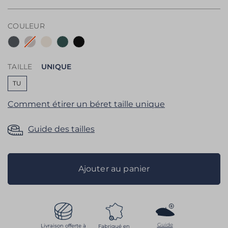
the
images
COULEUR
gallery
TAILLE
UNIQUE
TU
Comment étirer un béret taille unique
Guide des tailles
Ajouter au panier
Guide
Livraison offerte à
Fabriqué en