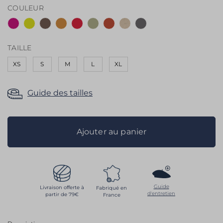
COULEUR
the
images
gallery
TAILLE
XS
S
M
L
XL
Guide des tailles
Ajouter au panier
Guide
Livraison offerte à
Fabriqué en
d'entretien
partir de 79€
France