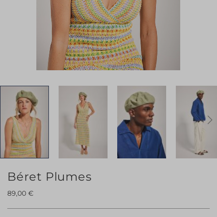
Skip
Béret Plumes
to
89,00 €
the
beginning
of