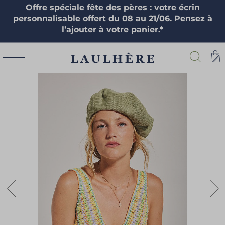
Offre spéciale fête des pères : votre écrin
personnalisable offert du 08 au 21/06. Pensez à
l’ajouter à votre panier.*
Skip
to
the
end
of
the
images
gallery