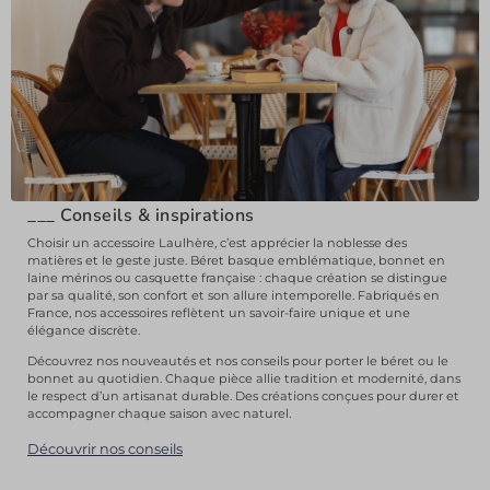
___
Conseils & inspirations
Choisir un accessoire Laulhère, c’est apprécier la noblesse des
matières et le geste juste. Béret basque emblématique, bonnet en
laine mérinos ou casquette française : chaque création se distingue
par sa qualité, son confort et son allure intemporelle. Fabriqués en
France, nos accessoires reflètent un savoir-faire unique et une
élégance discrète.
Découvrez nos nouveautés et nos conseils pour porter le béret ou le
bonnet au quotidien. Chaque pièce allie tradition et modernité, dans
le respect d’un artisanat durable. Des créations conçues pour durer et
accompagner chaque saison avec naturel.
Découvrir nos conseils