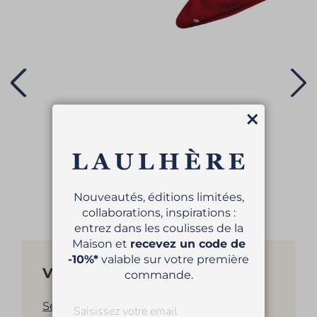
Fermer
BÉRET VÉRITABLE
79,00 €
Nouveautés, éditions limitées,
collaborations, inspirations :
entrez dans les coulisses de la
Maison et
recevez un code de
-10%*
valable sur votre première
Vous aimerez aussi...
commande.
Sélection de bérets pour femme