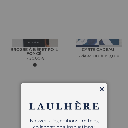
BROSSE À BÉRET POIL
CARTE CADEAU
FONCÉ
- de 49,00
à 199,00€
30,00 €
Fermer
Nouveautés, éditions limitées,
collaborations, inspirations :