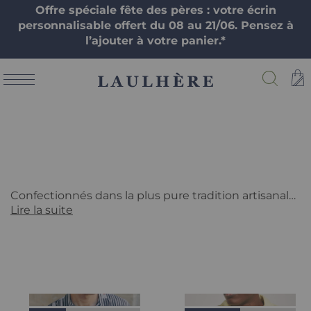
Offre spéciale fête des pères : votre écrin
personnalisable offert du 08 au 21/06. Pensez à
l’ajouter à votre panier.*
Bérets
Bérets pour femme et homme
Confectionnés dans la plus pure tradition artisanale, les bérets pour femme et pour homme Laulhère allient confort, caractère et authenticité. Déclinés en laine mérinos française, cachemire, coton ou cuir, nos modèles s’adaptent à toutes les envies et à toutes les saisons. Parmi cette sélection, retrouvez les véritables bérets basques revisités, qui associent le charme du béret traditionnel à une touche contemporaine. Chaque pièce est imaginée et fabriquée en France, dans nos ateliers à Oloron-Sainte-Marie, berceau de notre savoir-faire d’excellence transmis depuis 1840. Une collection pensée pour celles et ceux qui souhaitent porter un béret français unique, durable et chargé d’histoire.
Lire la suite