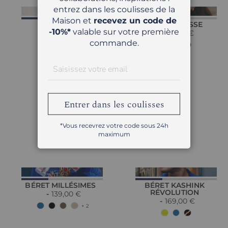
entrez dans les coulisses de la
Maison et
recevez un code de
BÉRET JEAN
BÉRET ECLISSE
-10%*
valable sur votre première
99,00 €
99,00 €
commande.
Entrer dans les coulisses
*Vous recevrez votre code sous 24h
maximum
BÉRET MILLÉSIMES
BÉRET KASHINK
RÉVOLUTION
139,00 €
169,00 €
+ 2