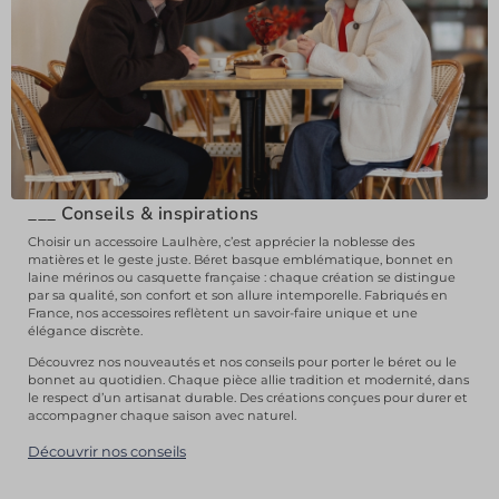
___
Conseils & inspirations
Choisir un accessoire Laulhère, c’est apprécier la noblesse des
matières et le geste juste. Béret basque emblématique, bonnet en
laine mérinos ou casquette française : chaque création se distingue
par sa qualité, son confort et son allure intemporelle. Fabriqués en
France, nos accessoires reflètent un savoir-faire unique et une
élégance discrète.
Découvrez nos nouveautés et nos conseils pour porter le béret ou le
bonnet au quotidien. Chaque pièce allie tradition et modernité, dans
le respect d’un artisanat durable. Des créations conçues pour durer et
accompagner chaque saison avec naturel.
Découvrir nos conseils