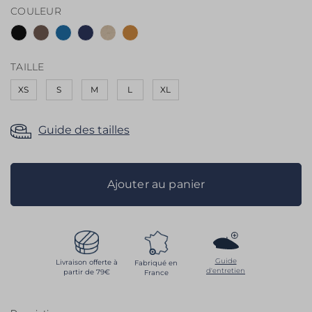
COULEUR
the
images
gallery
TAILLE
XS
S
M
L
XL
Guide des tailles
Ajouter au panier
Guide
Livraison offerte à
Fabriqué en
d'entretien
partir de 79€
France