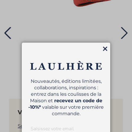
Fermer
CASQUETTE LOOP
99,00 €
Nouveautés, éditions limitées,
collaborations, inspirations :
entrez dans les coulisses de la
Maison et
recevez un code de
-10%*
valable sur votre première
Vous aimerez aussi...
commande.
Sélection de bérets pour femme