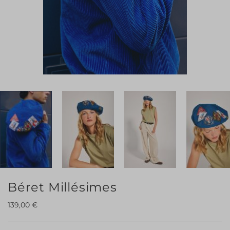
Skip
Béret Millésimes
to
139,00 €
the
beginning
of