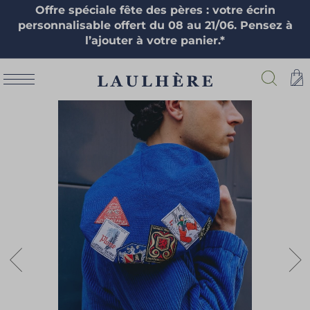
Offre spéciale fête des pères : votre écrin
personnalisable offert du 08 au 21/06. Pensez à
l’ajouter à votre panier.*
Skip
to
the
end
of
the
images
gallery