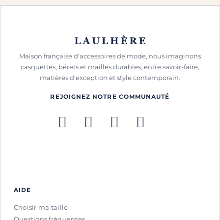
Nouveautés, éditions limitées,
collaborations, inspirations :
entrez dans les coulisses de la
Maison et
recevez un code de
-10%*
valable sur votre première
Maison française d'accessoires de mode, nous imaginons
commande.
casquettes, bérets et mailles durables, entre savoir-faire,
matières d'exception et style contemporain.
REJOIGNEZ NOTRE COMMUNAUTÉ
Entrer dans les coulisses
*Vous recevrez votre code sous 24h
maximum
AIDE
Choisir ma taille
Questions fréquentes