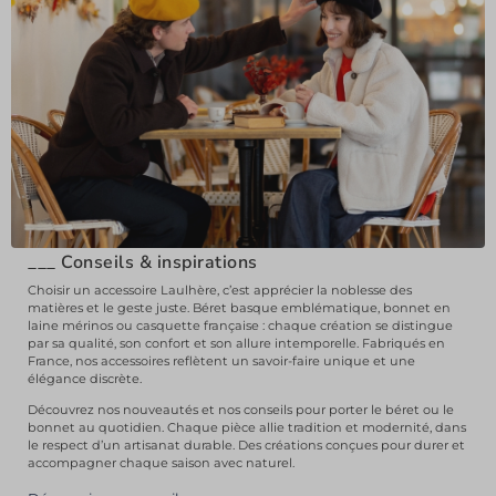
___
Conseils & inspirations
Choisir un accessoire Laulhère, c’est apprécier la noblesse des
matières et le geste juste. Béret basque emblématique, bonnet en
laine mérinos ou casquette française : chaque création se distingue
par sa qualité, son confort et son allure intemporelle. Fabriqués en
France, nos accessoires reflètent un savoir-faire unique et une
élégance discrète.
Découvrez nos nouveautés et nos conseils pour porter le béret ou le
bonnet au quotidien. Chaque pièce allie tradition et modernité, dans
le respect d’un artisanat durable. Des créations conçues pour durer et
accompagner chaque saison avec naturel.