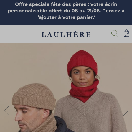
Offre spéciale fête des pères : votre écrin
personnalisable offert du 08 au 21/06. Pensez à
l’ajouter à votre panier.*
Skip
to
the
end
of
the
images
gallery