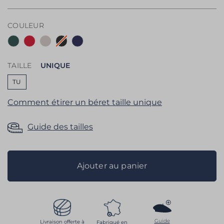
the
images
COULEUR
gallery
TAILLE
UNIQUE
TU
Comment étirer un béret taille unique
Guide des tailles
Ajouter au panier
Guide
Livraison offerte à
Fabriqué en