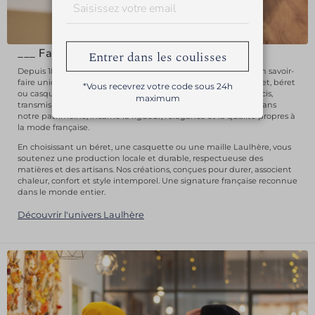
___
Fabrication française
Entrer dans les coulisses
Depuis 1840, nos ateliers d’Oloron-Sainte-Marie perpétuent un savoir-
faire unique dans le travail de la laine mérinos. Chaque bonnet, béret
*Vous recevrez votre code sous 24h
ou casquette Laulhère est confectionné selon des gestes précis,
maximum
transmis de génération en génération. Ce savoir-faire, ancré dans
notre patrimoine, incarne la rigueur, l’élégance et la qualité propres à
la mode française.
En choisissant un béret, une casquette ou une maille Laulhère, vous
soutenez une production locale et durable, respectueuse des
matières et des artisans. Nos créations, conçues pour durer, associent
chaleur, confort et style intemporel. Une signature française reconnue
dans le monde entier.
Découvrir l'univers Laulhère