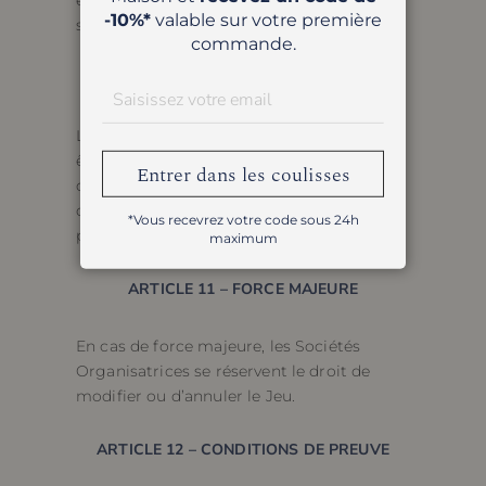
et ne seront pas transmises à des tiers
-10%*
valable sur votre première
sans autorisation.
commande.
ARTICLE 10 – RESPONSABILITÉ
Les Sociétés Organisatrices ne peuvent
être tenues responsables en cas de
Entrer dans les coulisses
dysfonctionnements techniques ou
d’usages frauduleux des comptes
*Vous recevrez votre code sous 24h
participants.
maximum
ARTICLE 11 – FORCE MAJEURE
En cas de force majeure, les Sociétés
Organisatrices se réservent le droit de
modifier ou d’annuler le Jeu.
ARTICLE 12 – CONDITIONS DE PREUVE