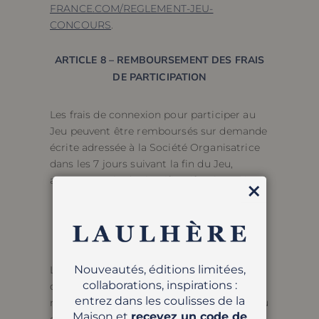
FRANCE.COM/REGLEMENT-JEU-
CONCOURS
.
ARTICLE 8 – REMBOURSEMENT DES FRAIS
DE PARTICIPATION
Les frais de connexion pour participer au
Jeu peuvent être remboursés sur demande
écrite adressée à la Société Organisatrice
dans les 7 jours suivant la fin du Jeu,
accompagnée des justificatifs nécessaires.
Fermer
ARTICLE 9 – PROTECTION DES DONNÉES
PERSONNELLES
Nouveautés, éditions limitées,
Les données des participants sont
collaborations, inspirations :
collectées conformément au RGPD. Elles
entrez dans les coulisses de la
ne seront utilisées qu’à des fins liées au Jeu
Maison et
recevez un code de