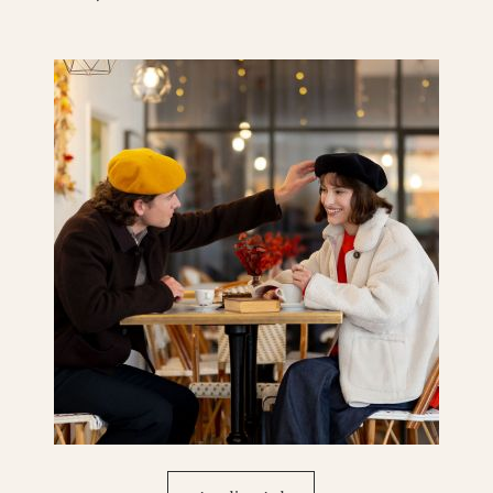
inspirations : entrez dans les
a Maison et
recevez un code
lable sur votre première
commande.
 dans les coulisses
z votre code sous 24h maximum