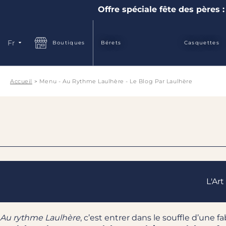
Offre spéciale fête des pères :
Langue
Fr
Boutiques
Bérets
Casquettes
Accueil
Menu - Au Rythme Laulhère - Le Blog Par Laulhère
L'Ar
Au rythme Laulhère
, c’est entrer dans le souffle d’une 