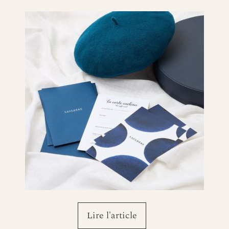
collaborations, 
coulisses de l
de -10%*
va
Entrer
*Vous recevre
Lire l'article