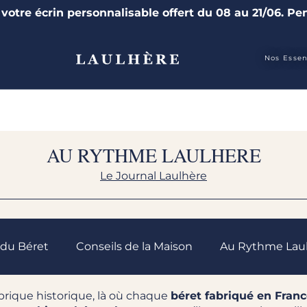
 votre écrin personnalisable offert du 08 au 21/06. Pen
Nos Essen
AU RYTHME LAULHERE
Le Journal Laulhère
t du Béret
Conseils de la Maison
Au Rythme Lau
fabrique historique, là où chaque
béret fabriqué en Fran