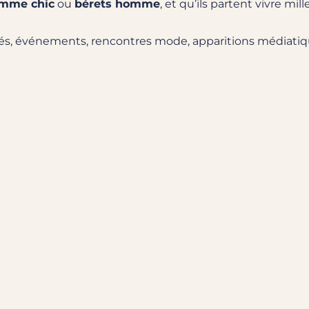
emme chic
ou
bérets homme
, et qu’ils partent vivre mi
ités, événements, rencontres mode, apparitions médiatique